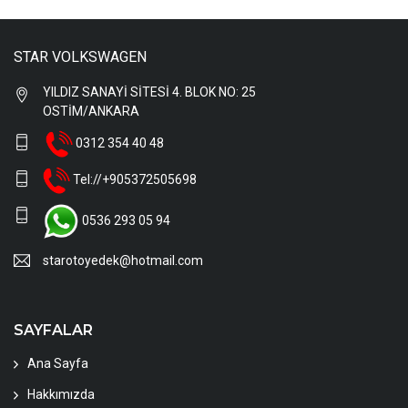
STAR VOLKSWAGEN
YILDIZ SANAYİ SİTESİ 4. BLOK NO: 25
OSTİM/ANKARA
0312 354 40 48
Tel://+905372505698
0536 293 05 94
starotoyedek@hotmail.com
SAYFALAR
Ana Sayfa
Hakkımızda