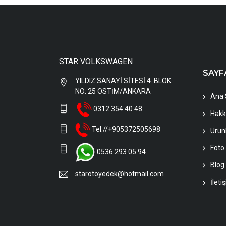
STAR VOLKSWAGEN
SAYF
YILDIZ SANAYİ SİTESİ 4. BLOK
NO: 25 OSTİM/ANKARA
Ana 
0312 354 40 48
Hakk
Tel://+905372505698
Ürün
Foto 
0536 293 05 94
Blog
starotoyedek@hotmail.com
İleti