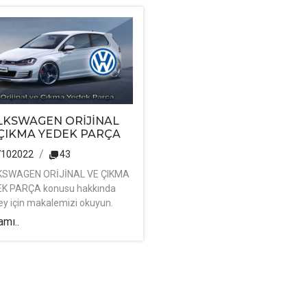
LKSWAGEN ORİJİNAL
 ÇIKMA YEDEK PARÇA
7102022
43
KSWAGEN ORİJİNAL VE ÇIKMA
K PARÇA konusu hakkında
ey için makalemizi okuyun.
mı..