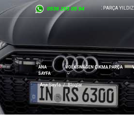
STAR VOLKSWAGEN ÇIKMA YEDEK PARÇA YILDIZ SANAYİ 
05
36 293 05 94
ANA
VOLKSWAGEN ÇİKMA PARÇA
SAYFA
Ana Sayfa
Bloglar