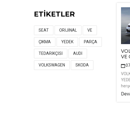
ETİKETLER
SEAT
ORİJİNAL
VE
ÇIKMA
YEDEK
PARÇA
VO
TEDARİKÇİSİ
AUDİ
VE
VOLKSWAGEN
SKODA
0
VOL
YEDE
herş
Deva