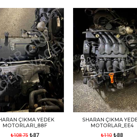
HARAN ÇIKMA YEDEK
SHARAN ÇIKMA YED
MOTORLARI_88F
MOTORLAR_EE4
₺87
₺88
₺108.75
₺110