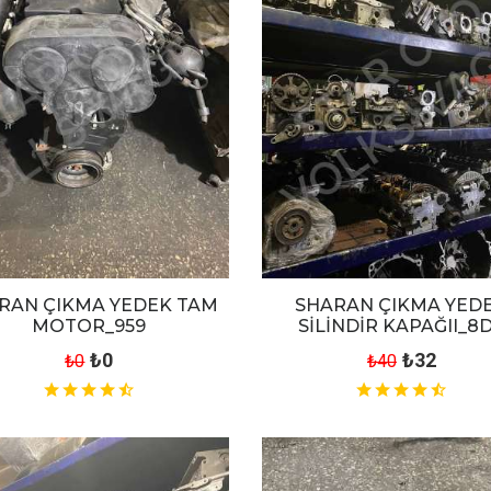
RAN ÇIKMA YEDEK TAM
SHARAN ÇIKMA YED
MOTOR_959
SİLİNDİR KAPAĞII_8
₺0
₺32
₺0
₺40