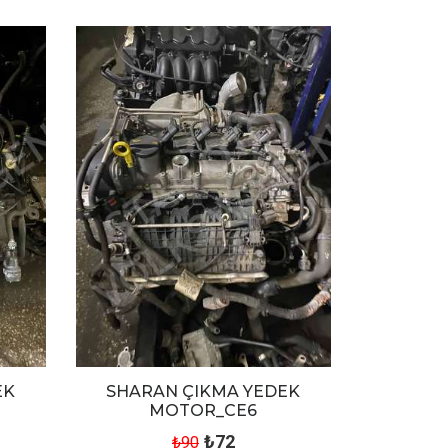
EK
SHARAN ÇIKMA YEDEK
MOTOR_CE6
₺72
₺90