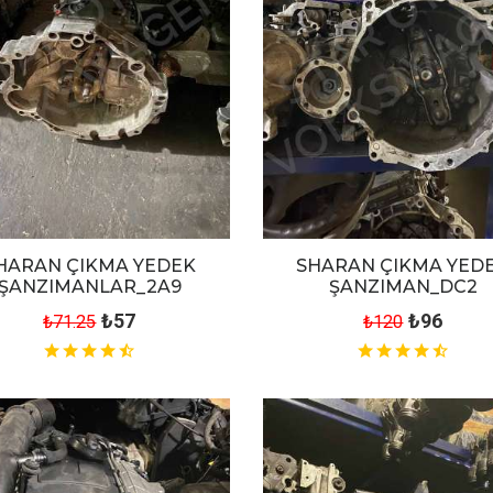
HARAN ÇIKMA YEDEK
SHARAN ÇIKMA YED
ŞANZIMANLAR_2A9
ŞANZIMAN_DC2
₺57
₺96
₺71.25
₺120