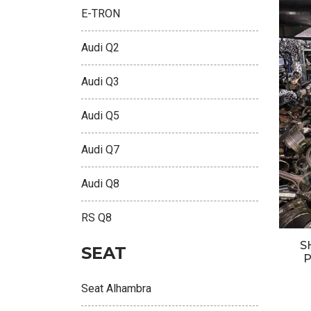
E-TRON
Audi Q2
Audi Q3
Audi Q5
Audi Q7
Audi Q8
RS Q8
S
SEAT
P
Seat Alhambra