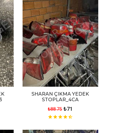
EK
SHARAN ÇIKMA YEDEK
3
STOPLAR_4CA
₺71
₺88.75