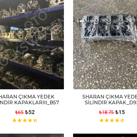
HARAN ÇIKMA YEDEK
SHARAN ÇIKMA YED
İNDİR KAPAKLARIII_B57
SİLİNDİR KAPAK_D9
₺52
₺15
₺65
₺18.75