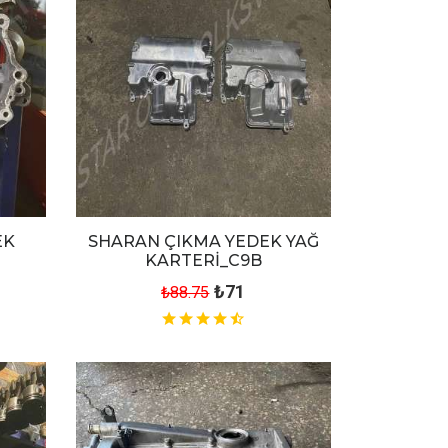
EK
SHARAN ÇIKMA YEDEK YAĞ
KARTERİ_C9B
₺71
₺88.75