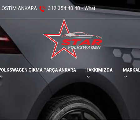
40 48
- Whatsapp:
0536 293 05 94 -
0537 250 56 98
- 0
VOLKSWAGEN ÇİKMA PARÇA ANKARA
HAKKIMIZDA
MARKA