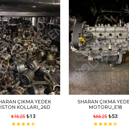
HARAN ÇIKMA YEDEK
SHARAN ÇIKMA YED
İSTON KOLLARI_26D
MOTORU_E18
₺13
₺53
₺16.25
₺66.25