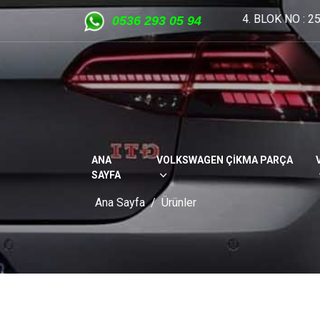
SANAYİ SİTESİ 4. BLOK NO : 25 OSTİM ANKARA
312 354 
05
36 293 05 94
ANA
VOLKSWAGEN ÇİKMA PARÇA
SAYFA
Ana Sayfa
Ürünler