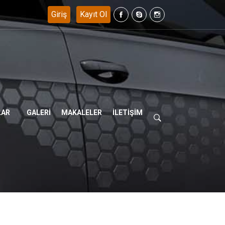
536 293 05 94 ....
LAR
GALERİ
MAKALELER
İLETİŞİM