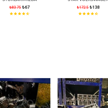
₺67
₺138
₺83.75
₺172.5