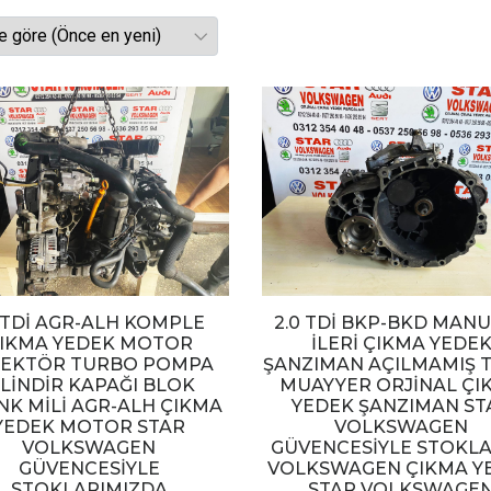
9 TDİ AGR-ALH KOMPLE
2.0 TDİ BKP-BKD MANU
IKMA YEDEK MOTOR
İLERİ ÇIKMA YEDE
JEKTÖR TURBO POMPA
ŞANZIMAN AÇILMAMIŞ 
İLİNDİR KAPAĞI BLOK
MUAYYER ORJİNAL ÇI
NK MİLİ AGR-ALH ÇIKMA
YEDEK ŞANZIMAN ST
YEDEK MOTOR STAR
VOLKSWAGEN
VOLKSWAGEN
GÜVENCESİYLE STOKL
GÜVENCESİYLE
VOLKSWAGEN ÇIKMA Y
STOKLARIMIZDA
STAR VOLKSWAGE