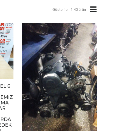
Gösterilen 1-40 ürün
EL 6
K
TEMİZ
KMA
AR
ARDA
EDEK
N