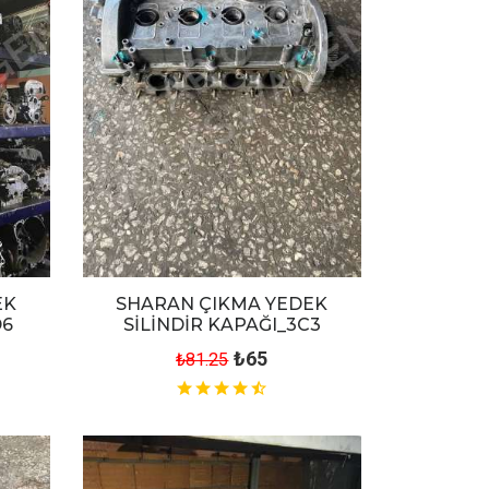
EK
SHARAN ÇIKMA YEDEK
D6
SİLİNDİR KAPAĞI_3C3
₺65
₺81.25