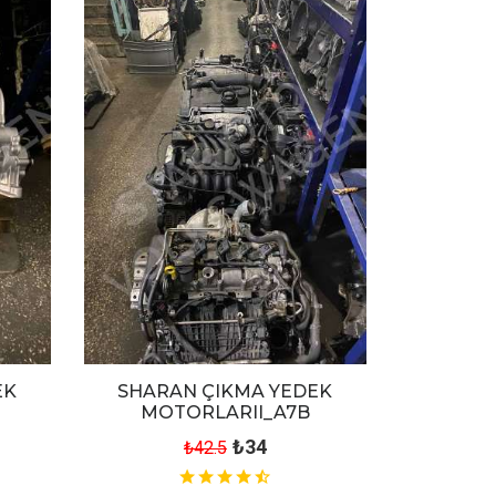
EK
SHARAN ÇIKMA YEDEK
MOTORLARII_A7B
₺34
₺42.5