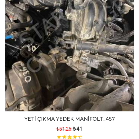
YETİ ÇIKMA YEDEK MANİFOLT_457
₺41
₺51.25