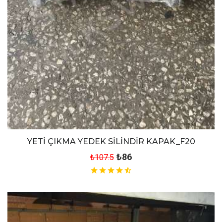
YETİ ÇIKMA YEDEK SİLİNDİR KAPAK_F20
₺86
₺107.5