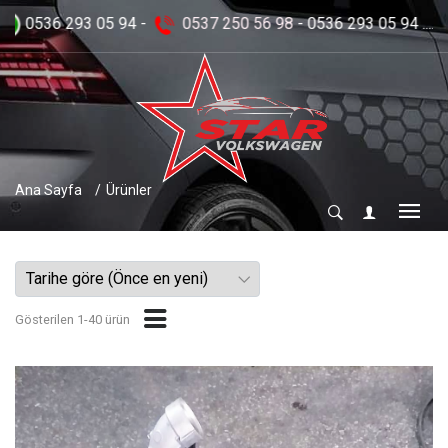
5 94 ....
Ana Sayfa
Ürünler
Gösterilen 1-40 ürün