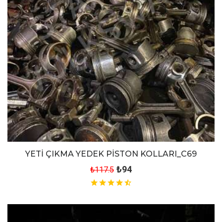
YETİ ÇIKMA YEDEK PİSTON KOLLARI_C69
₺94
₺117.5