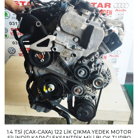
1.4 TSİ (CAX-CAXA) 122 LİK ÇIKMA YEDEK MOTOR
SİLİNDİR KAPAĞI EKSANTRİK MİLİ BLOK TURBO