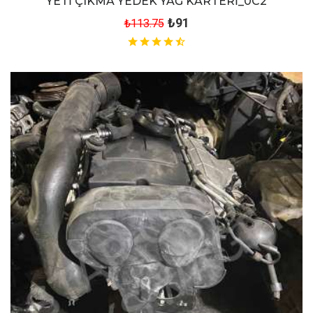
YETİ ÇIKMA YEDEK YAĞ KARTERİ_0C2
₺91
₺113.75