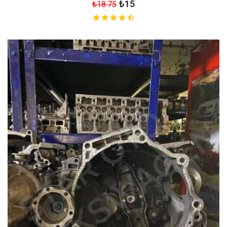
₺15
₺18.75