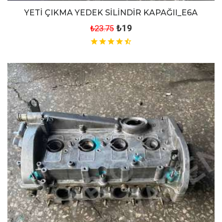
YETİ ÇIKMA YEDEK SİLİNDİR KAPAĞII_E6A
₺19
₺23.75