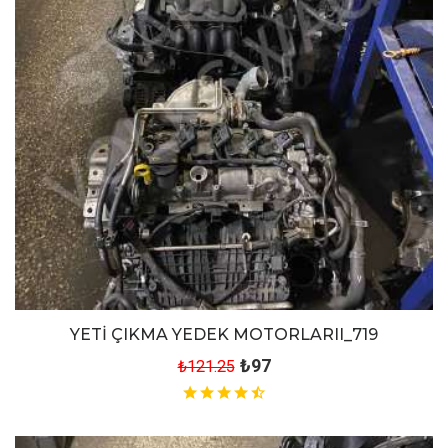
YETİ ÇIKMA YEDEK MOTORLARII_719
₺97
₺121.25