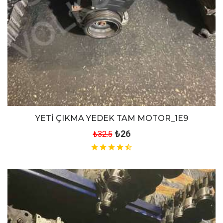
YETİ ÇIKMA YEDEK TAM MOTOR_1E9
₺26
₺32.5