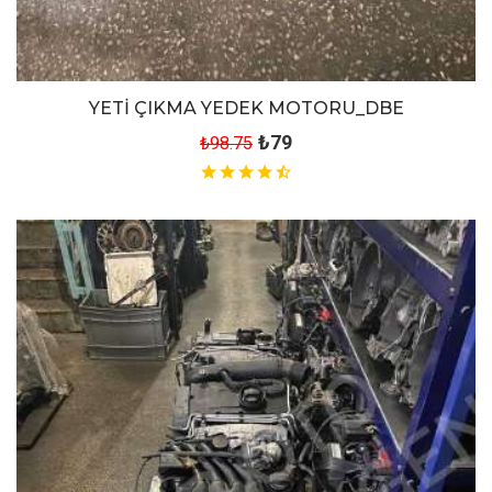
YETİ ÇIKMA YEDEK MOTORU_DBE
₺79
₺98.75