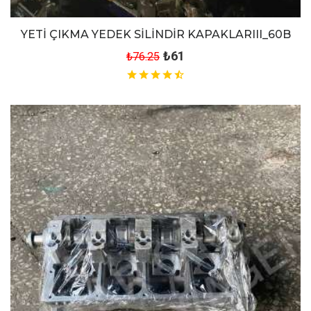
YETİ ÇIKMA YEDEK SİLİNDİR KAPAKLARIII_60B
₺61
₺76.25