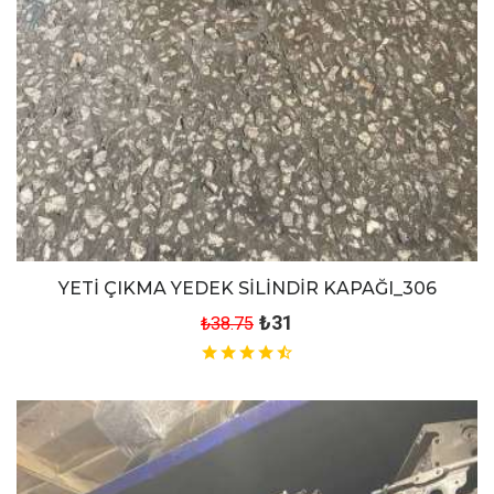
YETİ ÇIKMA YEDEK SİLİNDİR KAPAĞI_306
₺31
₺38.75