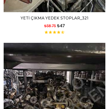
YETİ ÇIKMA YEDEK STOPLAR_321
₺47
₺58.75